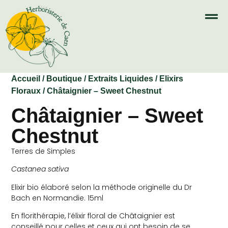
Accueil
/
Boutique
/
Extraits Liquides
/
Elixirs
Floraux
/ Châtaignier – Sweet Chestnut
Châtaignier – Sweet
Chestnut
Terres de Simples
Castanea sativa
Elixir bio élaboré selon la méthode originelle du Dr
Bach en Normandie. 15ml
En florithérapie, l’élixir floral de Châtaignier est
conseillé pour celles et ceux qui ont besoin de se